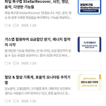
파일 복구앱 StellarRecover, 사진, 영상,
조를 잡고 앞서 나가고 있으니 도태되지 않기 위해 뭐라도
음악, 다양한 기능들
해보려고 애쓰고 있는 것입니다. 뤼튼은 꽤 빨리 나온 AI플
글 내용
랫폼인데요. 챗지피티 이후 혹시 무너지지 않을까 했는데,
파일 복구앱 StellarRecover 안내입니다. 사진, 음악, 영
계속 성장하고 있는 멋진 AI툴입니다.뤼튼 이렇게 활용하
상 등 잘못 삭제한 파일들을 복구해주는 기능을 제공하고
세요.- 최신 AI모델 활용 : GPT-4o, Claude-3, Stable
있기에 누군가에겐 꼭 필요한 어플입니다. 구글 앱 랭킹에
작성시간
0
0
2025. 1. 23.
Diffusion 3 등 사용 가능- AI모델을 큐레이팅 하여 ..
서도 상위에 있으니 효과는 꽤 괜찮다고 보여집니다. 다양
한 추가 기능들도 확인해보세요.의도치 않게 삭제한 문서
나 사진, 동영상, 오디오 파일 등을 다시 찾아오려면 파일
가스앱 활용하여 요금할인 받기, 에너지 절약
복구앱을 활용해야 합니다. 상황에 따라 100% 복원이 어
의 시작
려울 수도 있지만, 일단 찾으려면 시도를 해야 하니 가장 검
글 내용
증된 앱을 활용하는 것이 좋겠습니다. StellarRecover
별 대단한 기능을 제공하는 건 아니지만, 요금 할인까지 받
파일복구앱 주요기능- 파일 복구 : 삭제된 사진, 비디오/영
을 수 있는 유일한 공공서비스 앱이니만큼 무조건 써야 한
상, 음악/오디오 파일, 문서- 파일 클리너 : 캐시, 잔여데이
다고 생각합니다. 가스앱 활용해서 할인도 받고, 다양한 정
작성시간
0
0
2025. 1. 23.
터, 임시파일 등 필요하지 않은 파일을 제거해줍니다.- 대
보 활용, 관련 필요 서비스를 신청할 수 있어 편리합니다.가
용량 ..
스앱은 우리나라의 많은 가스회사와 연결되어 있는 공공서
비스 어플입니다. 일상에 다양한 도움을 주는 툴은 아니지
혈당 & 혈압 기록계, 효율적 모니터링 추적기
만, 가스 관련해서는 혜택도 있고, 여러 서비스들을 활용할
앱
수 있어 자주는 아니어도 꼭 필요할때 유용한 앱입니다.가
글 내용
스앱 주요 서비스- 다운로드 (바로 가기)- 요금조회 및 납
당뇨환자, 고혈압환자, 고지혈증 환자. 대표적인 성인병에
부 : 요금 관리 한 눈에 파악하기 (가스요금 월별/연간 그래
걸리는 사람들이 너무 많아지고 있고, 점점 늘어나고 있습
프), 간편결제/자동이체, 실시간 요금 조회- 요금 할인 : 가
니다. 더불어 의료기술은 계속 발전하고 있고, 요새는 앱으
작성시간
0
0
2025. 1. 22.
입, 퀴즈풀기, 광고보기 등으로 캐시 쌓기- 모바일 자가검
로 못하는 것이 없는 시대가 되기도 했습니다. 혈당 & 혈압