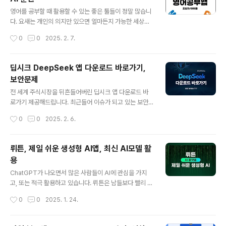
글 내용
해서 다양한 아이템을 모으고 있기도 합니다. 라프텔 - G
영어를 공부할 때 활용할 수 있는 좋은 툴들이 정말 많습니
oogle Play 앱세상 모든 애니를 라프텔에서 :Dplay.go
다. 요새는 개인의 의지만 있으면 얼마든지 가능한 세상이
ogle.com 라프텔 앱 주요 기능 - 스마트한 덕질 앱- 한
되어버린 것이지요. AI Speaking 훈련, 다양한 스토리북
작성시간
0
0
2025. 2. 7.
계정으로 최대..
과 애니메이션 영상을 활용하여 초보나 아 이들에게 적합
한 하이도도 영어공부앱을 소개해봅니다.언어 공부에는 왕
도가 없다고 하지요. 그래서 쉽지 않은 것이 영어 공부이고,
딥시크 DeepSeek 앱 다운로드 바로가기,
안되더라도 계속 문을 두드리는 사람이 결국 해내는 분야
보안문제
이기도 합니다. 하이도도 앱은 미국 초등학교 1학년 수준의
글 내용
영어 실력으로 성장할 수 있는 최적의 솔루션을 제공하기
전 세계 주식시장을 뒤흔들어버린 딥시크 앱 다운로드 바
에, 초보나 아이들의 영어학습에 유용할 수 있습니다. 하이
로가기 제공해드립니다. 최근들어 이슈가 되고 있는 보안
도도 - Google Play 앱기초 영어 학습 프로그램play.go
문제 관련으로도 코멘트를 해봅니다. 화제의 DeepSeek
작성시간
0
0
2025. 2. 6.
ogle.com하이도도 앱 주요 기능- 오늘의 학습으로 영어
앱을 써보고 싶은 분들은 참고하시기 바랍니다. ChatGPT
공부 루틴 잡기..
가 나온 이후 AI는 엄청난 화제를 끌었고, 그로 인한 산업의
발전, 엄청난 투자들이 이어지고 있기도 합니다. 더불어 AI
뤼튼, 제일 쉬운 생성형 AI앱, 최신 AI모델 활
의 끝판왕인 로봇 시장까지 개화가 머지 않았다는 생각들
용
은 미래형 인류 시대에 한반 다가선 듯한 느낌마저 들게 하
글 내용
는 것 같습니다.딥시크 앱 다운로드이 AI툴은 적은 비용을
ChatGPT가 나오면서 많은 사람들이 AI에 관심을 가지
들여서 챗지피티와 맞먹는 성능을 보여주었다는 이유로 전
고, 또는 적극 활용하고 있습니다. 뤼튼은 남들보다 빨리 세
세계를 뒤흔들고야 말았습니다. 더불어 이 중국의 작품은
상에 등장한 생성형 AI앱으로 계속해서 진화하고 있습니
작성시간
0
0
2025. 1. 24.
결국 보안문제에 직면한 상황을 해결해야 하게 되었는데
다. 최신 AI모델 어떤 것들을 활용할 수 있는지, 어떤 컨셉
요. 어쨌든 성능은 최고라고 봐..
으로 활용 가능한지 살펴보겠습니다.각종 AI툴들을 다양하
게 배우고 사용해보고 있습니다. 어쨌든 AI가 트렌드의 기