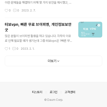
Art Generator - Google Play 앱 사진을 ACG로 변
이런 문제들을 해결하기 위해 몇 가지 방안을 제시했고, 그
환 play.google.com FaceP..
중 안심전세앱 활용을 통해 원천차단이 가능하게 했습니
작성시간
0
0
2023. 2. 7.
다. 아울러 이제는 전세보증가입신청을 어플로 해야합니
다. 안심전세 진단 (자가진단) 시세조회 및 위험성 진단 -
한국부동산원의 시세 제공받아 조회 - 수도권 내 50세대
터보vpn, 빠른 무료 브이피엔, 개인정보보안
미만 아파트, 연립주택, 다세대주택 조회 가능 - 살고 있는
굿
주택, 희망주택 시세 조회 / 위험성 진단 - 부동산등기부등
글 내용
본 있으면 무료진단 (없으면 1,000원) 전세계약 셀프테스
많은 분들이 브이피엔 활용을 하고 있습니다. 각자의 이유
트 - 국토교통부에서 제공 - 전세계약 전/중/후 중요 점검
로 인해 필요할 때가 생기는데 그중 터보vpn은 ?빠른 무료
사항 체크 가능 집주인 조회 - 임대인이 전세보증가입금지
vpn으로 인기를 얻고 있습니다. 개인적으로 어지간한 것
작성시간
1
0
2023. 2. 1.
대상자인지 조회 가능 - 과거 채무변제 이력도 열람 가능 >
들을 다 써보았고, 블로그에는 괜찮은 것들만 추천을 드리
>> 안드로이드 다운로드 ..
고 있습니다. 보통 풀 서비스를 무료로 이용하고 자동결제
되는 문제를 겪곤 합니다. 어떤 브이피엔을 사용하든 한달
더보기
이 지나기 전에 해제하는 걸 잊지 말아야 합니다. 그것과 관
계없이 터보vpn을 일반적으로 무료로 이용하는 건 별 문
제 없습니다. 아래 다운로드 바로가기 활용하세요. 터보vp
n 다운로드 바로가기 ▶ Turbo VPN - Secure VPN Pr
oxy - 속도가 빨라 좋습니다. - 보안이 잘 되어 있는 VPN
- 무제한 무료vpn 서비스 / 개인 정보 보호 - 익명 브라우
의안내
티스토리
로그인
고객센터
징..
© Daum Corp.