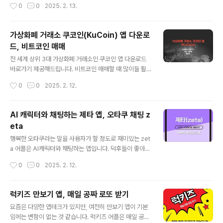
작성시간
0
0
2025. 2. 13.
기능 결합- 실시간으로 위치 확인 가능- 자녀의 현재위치,
사람이라면 무조건 좋아할 수밖에 없는 어플입니다.색상,
하루 동안의 이동 기록 확인- 정해진 장..
스타일, TPO에 따라 입기 좋은 코디를 살펴볼 수 있습니
다. 맘에 드는 코디를 찾을 수 없다면 룩핀에서 추천을 해쥑
가상화폐 거래소 쿠코인(KuCoin) 앱 다운로
도 합니다. 옷 잘입고 싶은 남자라면 꼭 서야 할 필수앱. 룩
드, 비트코인 매매
핀 패션앱 주요 정보 - 패션을 잘 모르는 사람도 옷을 잘 입
글 내용
을 수 있게 되는 앱- 4만여 개의 추천 코디- 요즘 코디 살펴
전 세계 상위 3대 가상화폐 거래소인 쿠코인 앱 다운로드
보기- 1,000여 개의 남자 쇼핑몰, 브랜드 입점- 매일 100
바로가기 제공해드립니다. 비트코인 매매할 때 많이들 활
여 개 신상품 업데이트- 매일 쏟아지는 할인, 다양한 쿠폰
용하고 있는 곳이며, 700여가지의 코인을 거래할 수 있어
작성시간
0
0
2025. 2. 12.
혜택- 한 개만 구매해도 배송비 0원- 다운로드 : 안드로이
활용도가 매우 높은 KuCoin앱입니다.암호화폐 거래소는
드..
여전히 많이 있고, 우리나라는 업비트가 대세이고, 빗썸을
이전의 영광을 아직 찾지 못하고 있는 것 같습니다. 바이낸
AI 캐릭터와 채팅하는 제타 앱, 오타쿠 채팅 z
스가 넘사벽 1등을 하고 있기도 했지만, 미국에 자꾸 두드
eta
려 맞으면서 많은 사람들이 다양한 거래소를 활용하게 되
글 내용
는 것 같습니다. 쿠코인 거래소는 손에 꼽히는 곳이기에 안
행복한 오타쿠라는 말을 사용자가 할 정도로 재미있는 zet
전하고, 어지간한 코인이 다 있으니 활용도가 좋습니다. 쿠
a 어플은 AI캐릭터와 채팅하는 앱입니다. 덕후들이 좋아하
코인 거래소 앱 주요 기능- 신규 암호화폐 비롯하여 700
는 이유는 아마도 그 퀄리티와 다양한 설정 세팅이 아닐까
작성시간
0
0
2025. 2. 12.
여 가지의 코인 거래 가능- 신용카드 사용하여 간편하게 가
싶네요. 제타 앱은 1일 평균 2시간이 넘을 정도로 잘못하면
상화폐 거래 가능- 비트코인, ..
과몰입할 수 있는 그런 앱이네요.AI가 발전하면서 재미있
는 콘텐츠툴들이 많아지고 있습니다. 그중에서도 그동안
럭키즈 만보기 앱, 매일 공짜 로또 받기
수없이 시도되었지만 제대로 성공하지 못했던 AI와 대화하
글 내용
요즘은 다양한 앱테크가 있지만, 여전히 만보기 앱이 기본
기가 엄청나게 좋아졌습니다. 이제는 오덕들도 빠져들게
임에는 변함이 없는 것 같습니다. 럭키즈 어플은 매일 공짜
될 정도가 되었으니까요. 제타 앱은 그 중심에 있지 않나 싶