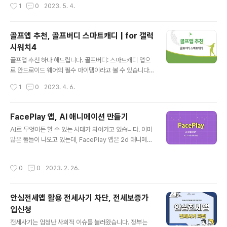
작성시간
1
0
2023. 5. 4.
습니다. 무엇보다 유료로 쓴다해도 ..
건강하게 살아갈 수 있는 것들에 관심이 많은 시대입니다.
가장 대표적인 성인병은 당뇨, 고혈압, 고지혈증 정도가 있
으며, 일상에서 체크해야 할 가장 기본이면서도 중요한 것
골프앱 추천, 골프버디 스마트캐디 | for 갤럭
중 하나가 심박수 수치 관리입니다. ▼ 어플 다운로드 바로
시워치4
가기 ▼ 혈압계 - Google Play 앱 심박수와 맥박을 모니
글 내용
터링하고 추적하는 가장 정확한 심박수 앱입니다. play.g
골프앱 추천 하나 해드립니다. 골프버디: 스마트캐디 앱으
oogle.com 혈압계 어플 주요 기능 - 심박수, 맥박을 정확
로 안드로이드 웨어의 필수 아이템이라고 볼 수 있습니다.
하게 측정 - 파형도 활용으로 심박수 심층 분석 제공 - 스..
골프를 치는 분들께 꼭 필요한 어플이며 갤럭시워치4 또는
작성시간
1
0
2023. 4. 6.
classic 에서 사용할 수 있습니다. 골프존데카에서 만들
골프 종합솔루션 앱으로 필요한 다양한 기능들이 탑재되어
있습니다. 상당히 유용하기 때문에 필드에 나갈 때 꼭 활용
FacePlay 앱, AI 애니메이션 만들기
하게 됩니다. 특히 전 세계 약 95% 4만 개 코스 정보, 세계
글 내용
AI로 무엇이든 할 수 있는 시대가 되어가고 있습니다. 이미
최초 듀얼 이미지를 탑재하여 국내, 해외 어디서나 활용가
많은 툴들이 나오고 있는데, FacePlay 앱은 2d 애니메이
능하다는 것이 장점입니다. ▼ 골프버디: 스마트캐디 다운
션을 만들 수 있을 뿐만 아니라, 다양한 느낌의 사진을 만들
로드 ▼ 골프버디: 스마트캐디 - Google Play 앱 SMAR
어낼 수도 있습니다. 내 모습을 환상의 느낌으로 바꿔버릴
T CADDIE — 최고의 갤럭시워치 골프앱 스마트캐디 pla
작성시간
0
0
2023. 2. 26.
수도 있지요. FacePlay 앱, AI 애니메이션 이미지 AI 아트
y.google.com 골프버디: 스마트캐디 주요기능 - 세계
생성기 어플입니다. 매우 손쉽게 AI를 활용할 수 있으며, 2
최..
D 애니메이션 형태로 바꿔줍니다. 애니를 좋아하는 분들이
안심전세앱 활용 전세사기 차단, 전세보증가
라면 아마도 취향저격일 것입니다. 벌써 천만 다운로드가
입신청
넘은만큼 재미있게 활용할 수 있습니다. 아래 바로가기를
글 내용
활용해보세요. ▼ 다운로드 바로가기 ▼ FacePlay - AI
전세사기는 엄청난 사회적 이슈를 불러왔습니다. 정부는