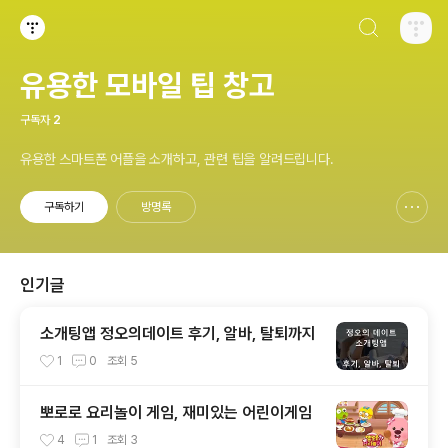
검색하기
티스토리
유용한 모바일 팁 창고
구독자
2
유용한 스마트폰 어플을 소개하고, 관련 팁을 알려드립니다.
구독하기
방명록
신고하기 레이어
열기
인기글
소개팅앱 정오의데이트 후기, 알바, 탈퇴까지
1
0
조회
5
뽀로로 요리놀이 게임, 재미있는 어린이게임
4
1
조회
3