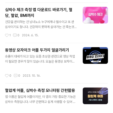
침- 비대면 방문 예..
기로계 앱을 활용하면 효율적인 모니터링이 가능합니다.
구글플레이 상위에 랭크되어 있는 추적기 어플입니다.이미
심박수 체크 측정 앱 다운로드 바로가기, 혈
약을 먹고 있다면 더더욱 활용해야 할 앱인 것 같습니다. 관
당, 혈압, BMI까지
리 차원에서 꼭 필요한 것 같고, 유사한 앱들도 많으나 지금
글 내용
은 혈당 & 혈압 기록계 어플이 가장 인기를 많이 얻고 있기
건강을 관리하는 건 남녀노소 누구에게나 필수이고 또 관
때문에 활용도가 더 높은 것 같습니다. 인기 있을 때 업데이
심사이기도 합니다. 건강하지 못하게 살아가는 건 죽는것
트가 잘 되고, 관리도 잘 되거든요.혈당 & 혈압 기록계 주요
보다 안좋을 수 있기에 평소 나의 기본적인 수치들을 살펴
작성시간
1
0
2024. 6. 15.
정보- 종합 혈당 추적 : 포도당 수치에 대한 정보를 계속 확
봐야 합니다. 심박수 측정 체크할 수 있는 앱 다운로드 바로
인 가능, ..
가기를 제공합니다. 혈당이나 혈압, BMI까지 잘 관리해보
세요. 요즘 스마트워치를 차고 다니는 분들은 다양한 건강
동영상 모자이크 어플 두가지 얼굴가리기
수치들을 기본적으로 체크하며 살아가고 있습니다. 앱으로
글 내용
숏폼이 대세가 되고 있는 요즘 초상권 관련으로 영상 작업
도 굉장히 많이 나오고 있는데, 최근에 다운로드가 많고 인
이 필요한 경우가 많이 있습니다. 오늘은 동영상 모자이크
기를 끌고 있는 심박수 체크 어플을 소개합니다. 아래 바로
어플 두 가지를 추천해드립니다. 영상제작시, 인스타 얼굴
가기를 활용해보세요. 심박수 체크 - Google Play 앱당
가리기 등이 필요한 분들에게 유용할 정보입니다. 영상을
신의 건강 파트너, 간편한 심박수 측정 도구play.google.
작성시간
0
0
2023. 10. 16.
만들고 편집하는데 가장 좋은 프로그램은 당연하게도 프리
com 심박수 체크 앱 주요 기능- 휴대폰으로 심박수 측정-
미어 프로일 것입니다. 하지만, 가격이 비싸거나 어디선가
스마트폰 카메라로 ..
다운받아 사용한다고 하더라도 난이도가 좀 높은 조작법때
혈압계 어플, 심박수 측정 모니터링 간편활용
문에 힘들어 할 수 있습니다. 심플하고 편리하게 영상편집
글 내용
할 수 있는 어플들이 요새는 많이 있습니다. 블로(vllo) 어
앱 이름은 혈압계 어플이지만, 이 앱의 가장 중요한 기능은
플 동영상 모자이크 어플 중 가장 추천하는 건 블로 어플입
심박수 측정입니다. 너무 간편하고 쉽게 사용할 수 있어 누
니다. 이전에 소개했던 적이 있고, 인기가 많아 점점 업그레
구나 쓸 수 있으며, 평소 내 심장박동에 대한 모니터링을 언
이드 되고 있어 무료로도 유료로도 유용하게 활용할 수 있
제든 할 수 있어 좋습니다. 오래 사는 장수에 대한 관심보다