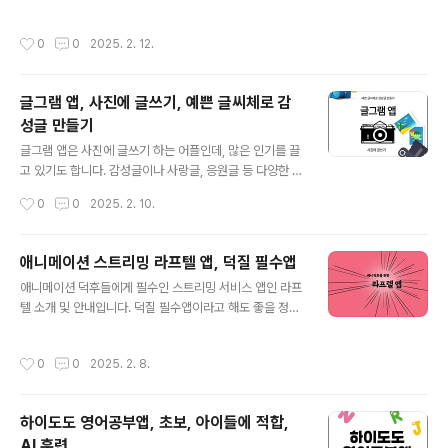
로또 받기라는 슬로건을 걸고 참여를 유도하는 재미있는
습니다. 제타(zeta) 앱 주요 기능- AI 이미지로 캐릭터 생
앱입니다. 걷기 좋아하는 분들에게 또 추가해야 할 게 생겼
성, 해당 캐릭터와 채팅하기- 다양한 설정 세팅 가능 : 두 얼
작성시간
0
0
2025. 2. 12.
네요.매일 만보 이상은 걷고 있기 때문에 만보기 앱을 여러
굴의 학생회장, BL 집착캐, 싸가지 없는 일진녀, 츤데레, 얀
가지를 활용하고 있습니다. 요새 앱테크 앱들이 정말 많기
데레 여친, ..
때문에 규모가 크거나 혜택이 좋은 것들 위주로 세팅해놓
글그램 앱, 사진에 글쓰기, 예쁜 글씨체로 감
고 활용하는데, 나름 괜찮은 것 같습니다. 그러다가 혜택을
성글 만들기
줄이거나 하면 지워버리곤 하지요.럭키즈 만보기 앱 주요
글 내용
기능 - 걷기 미션 : 1,000보, 3,000보, 5,000보, 10,000
글그램 앱은 사진에 글쓰기 하는 어플인데, 많은 인기를 끌
보- 하루 최대 로또 10장 받기 가능- 맘에 드는 숫자 6개
고 있기도 합니다. 감성글이나 사랑글, 응원글 등 다양한 형
선택- 출석 미션 : 로또 1장- 보너스 미션 : 광고 시청 후..
태로 만들 수 있다보니 활용도도 높은데, 처음에는 인스타
작성시간
0
0
2025. 2. 10.
그램을 타깃으로 제작된 것 같습니다. 어떤 기능들이 있고,
이걸 어떻게 활용할 수 있는지 살펴보세요.글그램은 사진
에다가 쓰고 싶은 글을 써서 예쁘게 만들어주는 어플인데
애니메이션 스트리밍 라프텔 앱, 덕질 필수앱
요. 다양한 폰트를 제공하기 때문에 '텍스트의 미학'을 좋아
글 내용
애니메이션 덕후들에게 필수인 스트리밍 서비스 앱인 라프
하는 분들에게 많은 인기를 끌고 있고, 저작권도 자유로운
텔 소개 및 안내입니다. 덕질 필수앱이라고 해도 좋을 정도
사진들이 대부분이라 다양한 형태로 만들어볼 수 있어 좋
로 이런 앱 하나 정도는 꼭 있어야겠지요. 무료로 볼 수도
습니다.글그램 앱 다양한 기능들- 글쓰기에 어울리는 배경
있고, 유료는 한 계정으로 최대 4명까지 볼 수 있기에 효율
이미지 제공- 무료 한글 글꼴 지원 : 이쁜 손글씨체, 다양한
작성시간
0
0
2025. 2. 8.
성도 굉장히 좋습니다.우리집에는 애니메이션 덕후가 한
정자체 등 제역 없이 사용 가능- 서명기능 제공 : 저작자 표
명 있습니다. 글을 쓰는 지금도 오늘 강남역에서 있을 이벤
시할 수 있는 서명 삽입..
트 행사에 참여하러 나갈 준비중인데요. 요새 덕질하는 사
하이도도 영어공부앱, 초보, 아이들에 적합,
람들이 많기도 하고, 교류도 많다보니 울집 덕후도 양지에
AI 훈련
서 꽤나 활동을 하고 있습니다. 특히 일본 애니를 정말 좋아