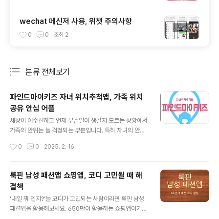
wechat 메신저 사용, 위챗 주의사항
0
0
조회
2
분류 전체보기
주요 글 목록
파인드마이키즈 자녀 위치추척앱, 가족 위치
공유 안심 어플
글 내용
세상이 어수선하고 언제 무슨일이 생길지 모르는 상황에서
가족의 안위는 늘 걱정되는 부분입니다. 특히 자녀의 안전
을 생각하지 않을 수 없기 때문에 요새는 대부분 자녀위치
작성시간
0
0
2025. 2. 16.
추적앱을 활용합니다. 최근에 인기를 끌고 있는 파인드마
이키즈 가족 위치공유 안심어플에 대해서 소개해봅니다.위
치추적앱은 상호 허락하에 위치를 공유할 수 있는 형태의
룩핀 남성 패션앱 쇼핑앱, 코디 고민될 때 해
앱으로 연인, 친구, 가족간에 많이 활용됩니다. 우리 아이의
결책
안전을 위해 부모/보호자가 아이의 휴대폰에 앱을 설치하
글 내용
여 실시간으로 위치를 공유하여 혹시 모를 위험에 대비하
'내일 뭐 입지?'늘 코디가 고민되는 사람이라면 룩핀 남성
는 것은 이제 선택이 아닌 필수가 되어버린 것 같습니다.파
패션앱을 활용해보세요. 650만이 활용하는 쇼핑앱이기도
인드마이키즈 앱 주요 기능 - 자녀보호 기능, 키즈위치추적
한 이녀석은 패션에 관심있는 분이라면, 코디에 관심 있는