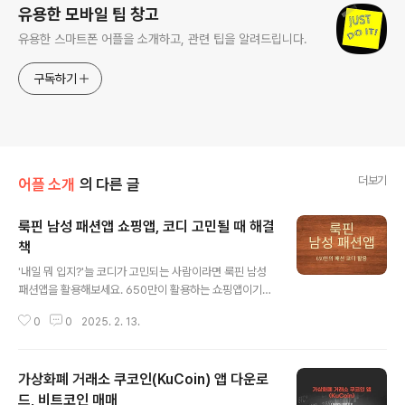
유용한 모바일 팁 창고
유용한 스마트폰 어플을 소개하고, 관련 팁을 알려드립니다.
구독하기
더보기
어플 소개
의 다른 글
룩핀 남성 패션앱 쇼핑앱, 코디 고민될 때 해결
책
글 내용
'내일 뭐 입지?'늘 코디가 고민되는 사람이라면 룩핀 남성
패션앱을 활용해보세요. 650만이 활용하는 쇼핑앱이기도
한 이녀석은 패션에 관심있는 분이라면, 코디에 관심 있는
0
0
2025. 2. 13.
사람이라면 무조건 좋아할 수밖에 없는 어플입니다.색상,
스타일, TPO에 따라 입기 좋은 코디를 살펴볼 수 있습니
다. 맘에 드는 코디를 찾을 수 없다면 룩핀에서 추천을 해쥑
가상화폐 거래소 쿠코인(KuCoin) 앱 다운로
도 합니다. 옷 잘입고 싶은 남자라면 꼭 서야 할 필수앱. 룩
핀 패션앱 주요 정보 - 패션을 잘 모르는 사람도 옷을 잘 입
드, 비트코인 매매