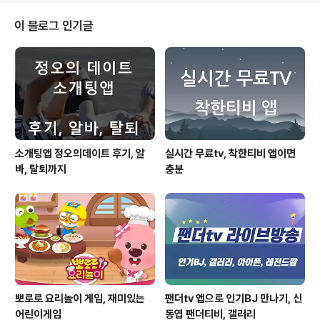
때문에 규모가 크거나 혜택이 좋은 것들 위주로 세팅해놓
고 활용하는데, 나름 괜찮은 것 같습니다. 그러다가 혜택을
이 블로그 인기글
줄이거나 하면 지워버리곤 하지요.럭키즈 만보기 앱 주요
기능 - 걷기 미션 : 1,000보, 3,000보, 5,000보, 10,000
보- 하루 최대 로또 10장 받기 가능- 맘에 드는 숫자 6개
선택- 출석 미션 : 로또 1장- 보너스 미션 : 광고 시청 후..
소개팅앱 정오의데이트 후기, 알
실시간 무료tv, 착한티비 앱이면
바, 탈퇴까지
충분
뽀로로 요리놀이 게임, 재미있는
팬더tv 앱으로 인기BJ 만나기, 신
어린이게임
동엽 팬더티비, 갤러리