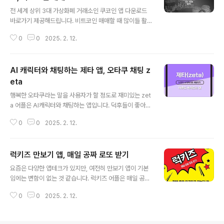
글 내용
을 수 있게 되는 앱- 4만여 개의 추천 코디- 요즘 코디 살펴
전 세계 상위 3대 가상화폐 거래소인 쿠코인 앱 다운로드
보기- 1,000여 개의 남자 쇼핑몰, 브랜드 입점- 매일 100
바로가기 제공해드립니다. 비트코인 매매할 때 많이들 활
여 개 신상품 업데이트- 매일 쏟아지는 할인, 다양한 쿠폰
용하고 있는 곳이며, 700여가지의 코인을 거래할 수 있어
혜택- 한 개만 구매해도 배송비 0원- 다운로드 : 안드로이
0
0
2025. 2. 12.
활용도가 매우 높은 KuCoin앱입니다.암호화폐 거래소는
드..
여전히 많이 있고, 우리나라는 업비트가 대세이고, 빗썸을
이전의 영광을 아직 찾지 못하고 있는 것 같습니다. 바이낸
AI 캐릭터와 채팅하는 제타 앱, 오타쿠 채팅 z
스가 넘사벽 1등을 하고 있기도 했지만, 미국에 자꾸 두드
려 맞으면서 많은 사람들이 다양한 거래소를 활용하게 되
eta
글 내용
는 것 같습니다. 쿠코인 거래소는 손에 꼽히는 곳이기에 안
행복한 오타쿠라는 말을 사용자가 할 정도로 재미있는 zet
전하고, 어지간한 코인이 다 있으니 활용도가 좋습니다. 쿠
a 어플은 AI캐릭터와 채팅하는 앱입니다. 덕후들이 좋아하
코인 거래소 앱 주요 기능- 신규 암호화폐 비롯하여 700
는 이유는 아마도 그 퀄리티와 다양한 설정 세팅이 아닐까
여 가지의 코인 거래 가능- 신용카드 사용하여 간편하게 가
0
0
2025. 2. 12.
싶네요. 제타 앱은 1일 평균 2시간이 넘을 정도로 잘못하면
상화폐 거래 가능- 비트코인, ..
과몰입할 수 있는 그런 앱이네요.AI가 발전하면서 재미있
는 콘텐츠툴들이 많아지고 있습니다. 그중에서도 그동안
럭키즈 만보기 앱, 매일 공짜 로또 받기
수없이 시도되었지만 제대로 성공하지 못했던 AI와 대화하
글 내용
기가 엄청나게 좋아졌습니다. 이제는 오덕들도 빠져들게
요즘은 다양한 앱테크가 있지만, 여전히 만보기 앱이 기본
될 정도가 되었으니까요. 제타 앱은 그 중심에 있지 않나 싶
임에는 변함이 없는 것 같습니다. 럭키즈 어플은 매일 공짜
습니다. 제타(zeta) 앱 주요 기능- AI 이미지로 캐릭터 생
로또 받기라는 슬로건을 걸고 참여를 유도하는 재미있는
성, 해당 캐릭터와 채팅하기- 다양한 설정 세팅 가능 : 두 얼
0
0
2025. 2. 12.
앱입니다. 걷기 좋아하는 분들에게 또 추가해야 할 게 생겼
굴의 학생회장, BL 집착캐, 싸가지 없는 일진녀, 츤데레, 얀
네요.매일 만보 이상은 걷고 있기 때문에 만보기 앱을 여러
데레 여친, ..
가지를 활용하고 있습니다. 요새 앱테크 앱들이 정말 많기