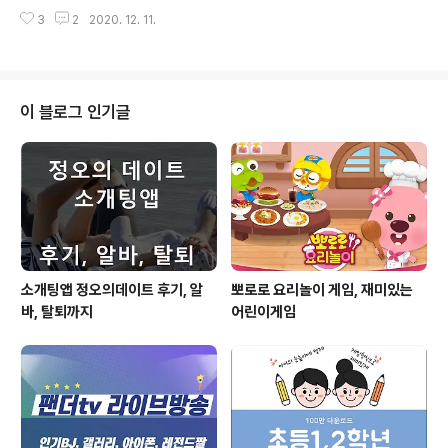
이 그야말로 지옥이 따로 없을 것 같아요. 데이트팝 어플은
역별로 확인 가능 - 내 주변 상황 알림 시간 설정으로 세팅
3
2
2020. 12. 11.
워낙 유명하지만, 지금 시점에도 활용도가 좋아 추천해봅
거주지..
니다. 기본 데이트코스는 물론, 코로나로 인한 문제들을 감
안하고 봐도 좋은 자료가 정말 많습니다. 가끔은 이색데이
트로 한 번식 하고요. 앱 활용하면서 반값 할인 같은 이벤트
에도 참여해서 혜택을 받는다면 그야말로 꿀이겠지요. 데
이 블로그 인기글
이트팝 어플 주요 기능- 전국 5,000개 데이트 코스 - 커플
원데이 클래스, 마사지 이색데이트, 핫스팟, 맛집, 카페, 전
시회 등등 - 초특가 할인 행사, 트렌디한 장소에 대한 혜택
까지 - 직접 다녀와서 알려주는 생생 꿀팁 - 비용 정보, 시
간 정보, bad ..
소개팅앱 정오의데이트 후기, 알
뽀로로 요리놀이 게임, 재미있는
바, 탈퇴까지
어린이게임