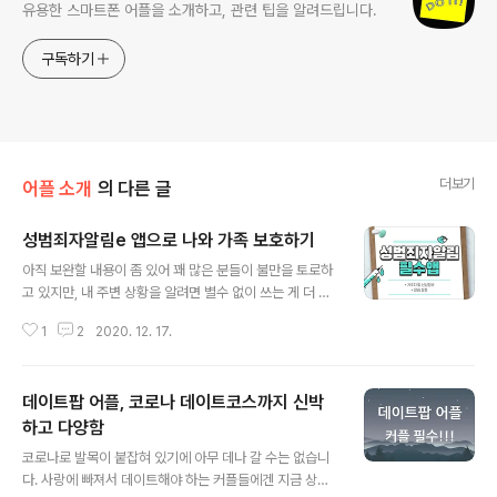
유용한 스마트폰 어플을 소개하고, 관련 팁을 알려드립니다.
구독하기
더보기
어플 소개
의 다른 글
성범죄자알림e 앱으로 나와 가족 보호하기
글 내용
아직 보완할 내용이 좀 있어 꽤 많은 분들이 불만을 토로하
고 있지만, 내 주변 상황을 알려면 별수 없이 쓰는 게 더 낫
긴 합니다. 성범죄자알림e 앱 설치해서 주변을 처음 살펴
1
2
2020. 12. 17.
보면 깜짝 놀랄 수도 있어요. 나와 가족을 보호하기 위해 써
야 할 녀석입니다. 성범죄자알림e 앱은 기본적으로 그들의
신상정보를 조회할 수 있게 만들어져 있습니다. 위치 알림
데이트팝 어플, 코로나 데이트코스까지 신박
기능이 추가되어 실제거주지를 알려줍니다. 실시간 위치와
더불어 알림이 뜨면 더 좋을 것 같은데, 이런 기능은 아직
하고 다양함
글 내용
없는 것 같네요. 성범죄자알림e 앱 주요 기능- 성범죄자 신
코로나로 발목이 붙잡혀 있기에 아무 데나 갈 수는 없습니
상정보 : 법원 공개 명령에 의해 집행된 자 - 여성 범죄자도
다. 사랑에 빠져서 데이트해야 하는 커플들에겐 지금 상황
있음 - 캡쳐 방지 기능 : 개인정보 유출 방지를 위함 - 각 지