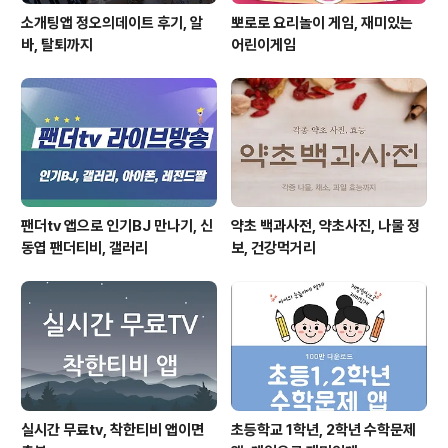
소개팅앱 정오의데이트 후기, 알
뽀로로 요리놀이 게임, 재미있는
바, 탈퇴까지
어린이게임
팬더tv 앱으로 인기BJ 만나기, 신
약초 백과사전, 약초사진, 나물 정
동엽 팬더티비, 갤러리
보, 건강먹거리
실시간 무료tv, 착한티비 앱이면
초등학교 1학년, 2학년 수학문제