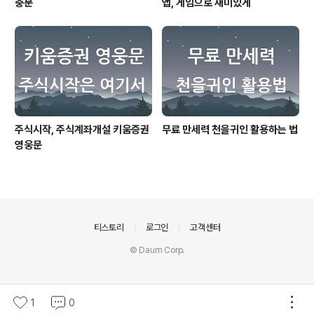
충분
앱, 게임으로 재미있게
주식시작, 주식계좌개설 키움증권
무료 만세력 천을귀인 활용하는 법
영웅문
의안내
티스토리
로그인
고객센터
© Daum Corp.
1
0