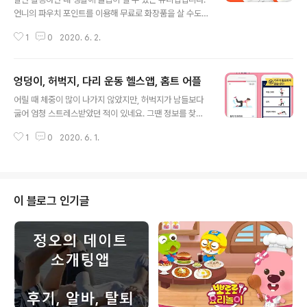
언니의 파우치 포인트를 이용해 무료로 화장품을 살 수도
있고, 할인받을 수도 있지요. 무엇보다 좀 더 예쁘게 살고
1
0
2020. 6. 2.
싶은 분들에게 도움 되는 좋은 팁들이 많아서 좋은 것 같아
요. 그저 쇼핑만 하는 쇼핑앱은 아닌 것이지요. 예뻐지고 싶
나요? 뭐든 공짜는 없지요. 하지만, 잠깐의 발품을 팔고, 시
엉덩이, 허벅지, 다리 운동 헬스앱, 홈트 어플
간을 내어 남의 글을 보고, 또 이런저런 시도를 해본다면 이
글 내용
전보다는 나은 내 모습을 가질 수 있다는 건 누구나 인정할
어릴 때 체중이 많이 나가지 않았지만, 허벅지가 남들보다
것입니다. 언니의 파우치 주요기능- 뷰티에 대한 궁금증을
굻어 엄청 스트레스받았던 적이 있네요. 그땐 정보를 찾기
물어볼 수 있다. - 피부 고민에 대한 해결법 제공 - 색깔 선
도 어려워 힘들었는데, 요새는 의지만 있다면 뭐든 할 수 있
택이 고민이라면 투표 기능 활용하기 - 언파 유저들의 리얼
1
0
2020. 6. 1.
는 세상이죠. 짧게짧게 홈트로 할 수 있어 좋은 헬스앱 소개
한 리뷰 활용 - 메이크업 튜토리얼 ~ 다양한 뷰티팁까지 정
합니다. 엉덩이, 다리 운동이 필요한 분이라면 꼭 살펴보세
보 가득..
요. 앱을 소개할 때 늘 구글플레이 설치 수를 먼저 살펴봅니
다. 이 앱 역시 누적 천만이 넘은 다운로드를 기록하고 있어
요. 그만큼 많은 분들이 활용하고 있다고 보면 되겠습니다.
이 블로그 인기글
특정 부위의 근육을 컨트롤하고 운동하고 싶다면 꼭 활용
해보세요. 엉덩이, 허벅지, 다리운동 헬스앱 주요기능- 홈
트로 매일 10분 정도만 투자해도 가치가 있습니다. - 운동
마다 애니메이션 및 동영상 안내 제공 - 매일 다른 운동 제
공 - 단계적으로 ..