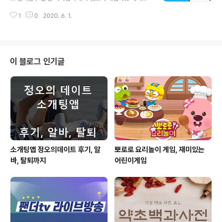
해보세요. 엉덩이, 허벅지, 다리운동 헬스앱 주요기능- 홈
게 배울 수 있어 효과가 참 좋은 것 같아요. 무료로 충분히
트로 매일 10분 정도만 투자해도 가치가 있습니다. - 운동
1
0
2020. 6. 1.
활용할 수 있어 좋고, 아이들이 배우기에도 좋습니다. 구글
마다 애니메이션 및 동영상 안내 제공 - 매일 다른 운동 제
플레이 다운로드 누적 1억이 넘습니다. 우리나라 사람들만
공 - 단계적으로 ..
외국어를 배우는 게 아니지요. 전 세계 많은 이들이 듀오링
고를 통해 다른 언어를 습득하기 위해 애쓰고 있네요. 201
3, 2014 구글베스트앱으로 선정된 만큼 꽤 오랜 시간 인
이 블로그 인기글
기를 유지하고 있다는 것도 신뢰감을 주는 것 같습니다. 듀
오링고 주요 특징- 월스트릿 저널에서 '최고의 무료 언어
학습앱'으로 소개 - 타임즈지에서 '듀오링고가 가지고 있는
미래교육의 비밀' 소개 - 아주 기초 수준 ~ 대학 수준의 교
육이 무료로 ..
소개팅앱 정오의데이트 후기, 알
뽀로로 요리놀이 게임, 재미있는
바, 탈퇴까지
어린이게임