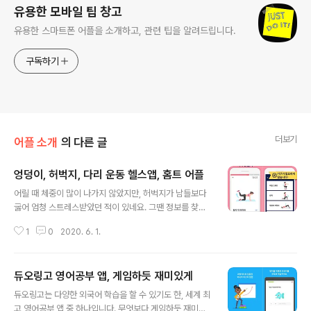
유용한 모바일 팁 창고
유용한 스마트폰 어플을 소개하고, 관련 팁을 알려드립니다.
구독하기
더보기
어플 소개
의 다른 글
엉덩이, 허벅지, 다리 운동 헬스앱, 홈트 어플
글 내용
어릴 때 체중이 많이 나가지 않았지만, 허벅지가 남들보다
굻어 엄청 스트레스받았던 적이 있네요. 그땐 정보를 찾기
도 어려워 힘들었는데, 요새는 의지만 있다면 뭐든 할 수 있
1
0
2020. 6. 1.
는 세상이죠. 짧게짧게 홈트로 할 수 있어 좋은 헬스앱 소개
합니다. 엉덩이, 다리 운동이 필요한 분이라면 꼭 살펴보세
요. 앱을 소개할 때 늘 구글플레이 설치 수를 먼저 살펴봅니
듀오링고 영어공부 앱, 게임하듯 재미있게
다. 이 앱 역시 누적 천만이 넘은 다운로드를 기록하고 있어
글 내용
요. 그만큼 많은 분들이 활용하고 있다고 보면 되겠습니다.
듀오링고는 다양한 외국어 학습을 할 수 있기도 한, 세계 최
특정 부위의 근육을 컨트롤하고 운동하고 싶다면 꼭 활용
고 영어공부 앱 중 하나입니다. 무엇보다 게임하듯 재미있