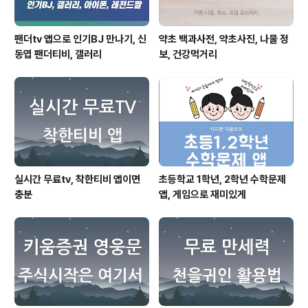
팬더tv 앱으로 인기BJ 만나기, 신
약초 백과사전, 약초사진, 나물 정
동엽 팬더티비, 갤러리
보, 건강먹거리
실시간 무료tv, 착한티비 앱이면
초등학교 1학년, 2학년 수학문제
충분
앱, 게임으로 재미있게