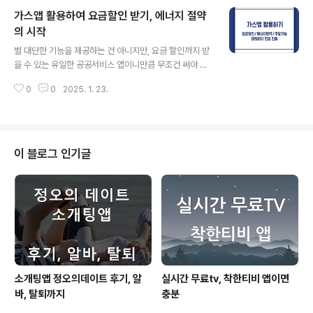
나 사진, 동영상, 오디오 파일 등을 다시 찾아오려면 파일
가스앱 활용하여 요금할인 받기, 에너지 절약
복구앱을 활용해야 합니다. 상황에 따라 100% 복원이 어
려울 수도 있지만, 일단 찾으려면 시도를 해야 하니 가장 검
의 시작
글 내용
증된 앱을 활용하는 것이 좋겠습니다. StellarRecover
별 대단한 기능을 제공하는 건 아니지만, 요금 할인까지 받
파일복구앱 주요기능- 파일 복구 : 삭제된 사진, 비디오/영
을 수 있는 유일한 공공서비스 앱이니만큼 무조건 써야 한
상, 음악/오디오 파일, 문서- 파일 클리너 : 캐시, 잔여데이
다고 생각합니다. 가스앱 활용해서 할인도 받고, 다양한 정
터, 임시파일 등 필요하지 않은 파일을 제거해줍니다.- 대
0
0
2025. 1. 23.
보 활용, 관련 필요 서비스를 신청할 수 있어 편리합니다.가
용량 ..
스앱은 우리나라의 많은 가스회사와 연결되어 있는 공공서
비스 어플입니다. 일상에 다양한 도움을 주는 툴은 아니지
만, 가스 관련해서는 혜택도 있고, 여러 서비스들을 활용할
수 있어 자주는 아니어도 꼭 필요할때 유용한 앱입니다.가
이 블로그 인기글
스앱 주요 서비스- 다운로드 (바로 가기)- 요금조회 및 납
부 : 요금 관리 한 눈에 파악하기 (가스요금 월별/연간 그래
프), 간편결제/자동이체, 실시간 요금 조회- 요금 할인 : 가
입, 퀴즈풀기, 광고보기 등으로 캐시 쌓기- 모바일 자가검
침- 비대면 방문 예..
소개팅앱 정오의데이트 후기, 알
실시간 무료tv, 착한티비 앱이면
바, 탈퇴까지
충분