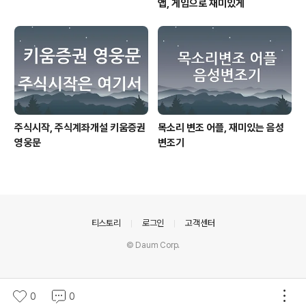
앱, 게임으로 재미있게
주식시작, 주식계좌개설 키움증권
목소리 변조 어플, 재미있는 음성
영웅문
변조기
의안내
티스토리
로그인
고객센터
© Daum Corp.
0
0