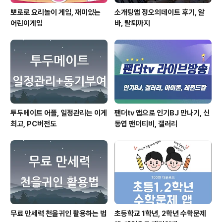
뽀로로 요리놀이 게임, 재미있는
소개팅앱 정오의데이트 후기, 알
어린이게임
바, 탈퇴까지
투두메이트 어플, 일정관리는 이게
팬더tv 앱으로 인기BJ 만나기, 신
최고, PC버전도
동엽 팬더티비, 갤러리
무료 만세력 천을귀인 활용하는 법
초등학교 1학년, 2학년 수학문제