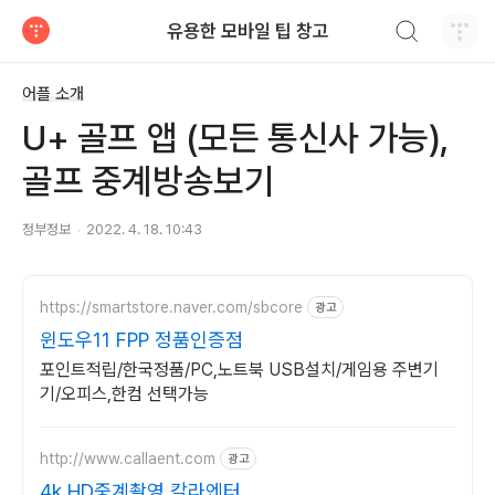
검색하기
유용한 모바일 팁 창고
티스토리
어플 소개
U+ 골프 앱 (모든 통신사 가능),
골프 중계방송보기
정부정보
2022. 4. 18. 10:43
https://smartstore.naver.com/sbcore
광고
윈도우11 FPP 정품인증점
포인트적립/한국정품/PC,노트북 USB설치/게임용 주변기
기/오피스,한컴 선택가능
http://www.callaent.com
광고
4k HD중계촬영 칼라엔터