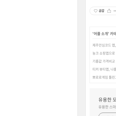
공감
'
어플 소개
' 카
제주안심코드 앱,
눙크 쇼핑앱으로 
기름값 가격비교 
티커 뷰티앱, 나
뽀로로게임 틀린
유용한 
유용한 스마